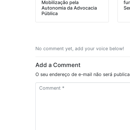
Mobilização pela
fu
Autonomia da Advocacia
Se
Pública
No comment yet, add your voice below!
Add a Comment
O seu endereço de e-mail não será publica
C
o
m
m
e
n
t