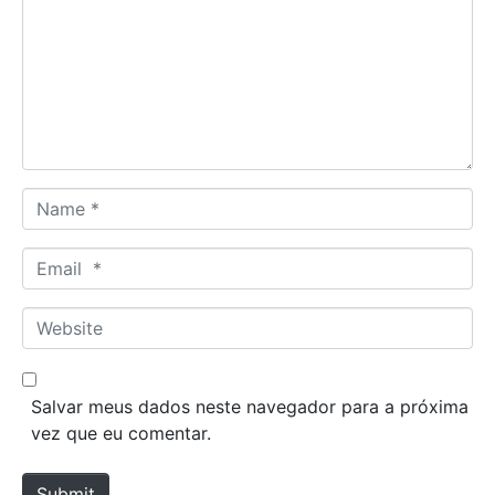
m
m
e
n
t
*
N
a
m
E
e
m
*
a
W
i
e
l
b
*
s
Salvar meus dados neste navegador para a próxima
i
vez que eu comentar.
t
e
Submit