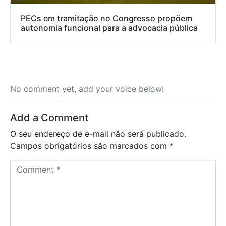
PECs em tramitação no Congresso propõem
autonomia funcional para a advocacia pública
No comment yet, add your voice below!
Add a Comment
O seu endereço de e-mail não será publicado.
Campos obrigatórios são marcados com
*
C
o
m
m
e