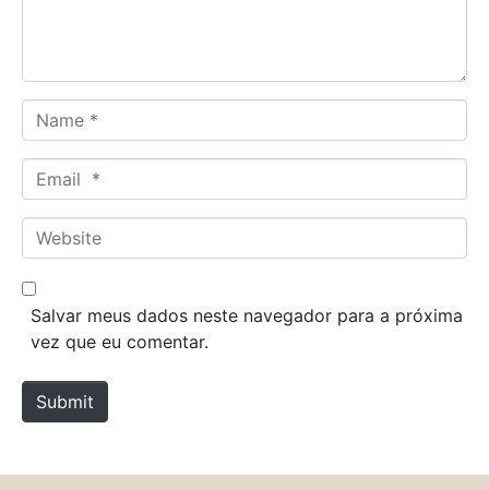
n
t
*
N
a
m
E
e
m
*
a
W
i
e
l
b
*
s
Salvar meus dados neste navegador para a próxima
i
vez que eu comentar.
t
e
Submit