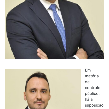
Em
matéria
de
controle
público,
há a
suposição