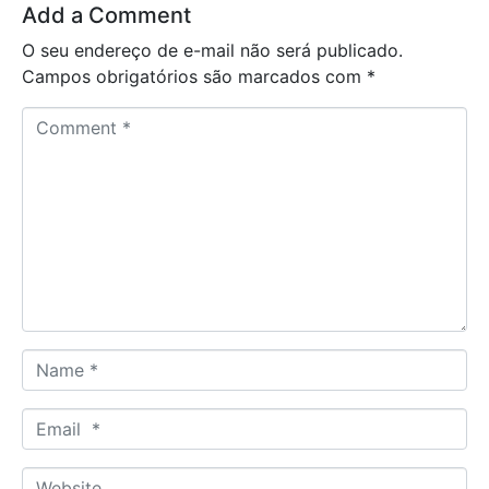
Add a Comment
O seu endereço de e-mail não será publicado.
Campos obrigatórios são marcados com
*
C
o
m
m
e
n
t
*
N
a
m
E
e
m
*
a
W