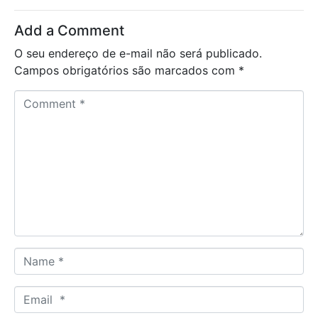
Add a Comment
O seu endereço de e-mail não será publicado.
Campos obrigatórios são marcados com
*
C
o
m
m
e
n
t
*
N
a
m
E
e
m