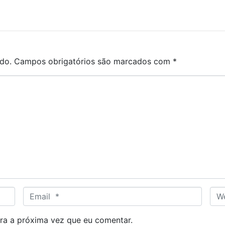
do.
Campos obrigatórios são marcados com
*
E
W
m
e
a
b
ra a próxima vez que eu comentar.