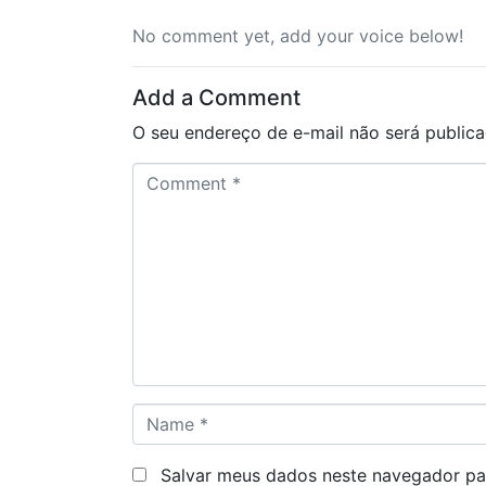
No comment yet, add your voice below!
Add a Comment
O seu endereço de e-mail não será publica
C
o
m
m
e
n
t
*
N
a
m
Salvar meus dados neste navegador pa