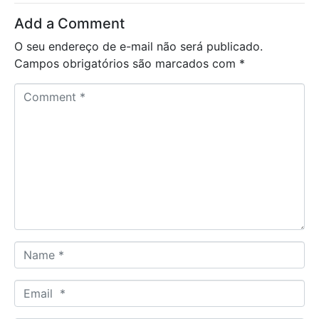
Add a Comment
O seu endereço de e-mail não será publicado.
Campos obrigatórios são marcados com
*
C
o
m
m
e
n
t
*
N
a
m
E
e
m
*