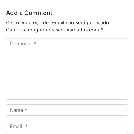
Add a Comment
O seu endereço de e-mail não será publicado.
Campos obrigatórios são marcados com
*
C
o
m
m
e
n
t
*
N
a
m
E
e
m