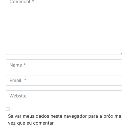
o
m
m
e
n
t
*
N
a
m
E
e
m
*
a
W
i
e
l
b
*
s
Salvar meus dados neste navegador para a próxima
i
vez que eu comentar.
t