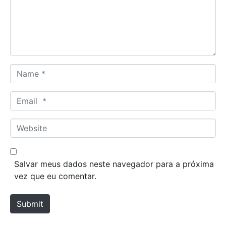
e
n
t
*
N
a
m
E
e
m
*
a
W
i
e
l
b
*
s
Salvar meus dados neste navegador para a próxima
i
vez que eu comentar.
t
e
Submit