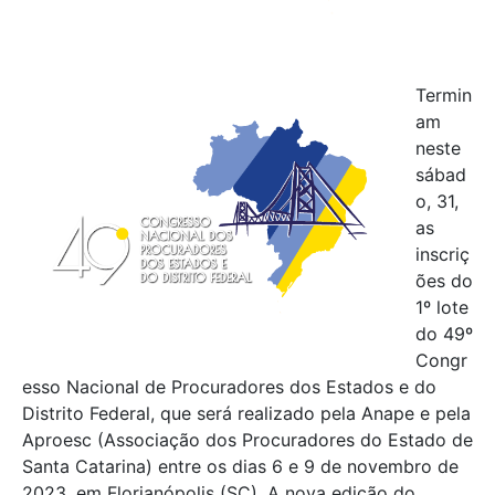
Termin
am
neste
sábad
o, 31,
as
inscriç
ões do
1º lote
do 49º
Congr
esso Nacional de Procuradores dos Estados e do
Distrito Federal, que será realizado pela Anape e pela
Aproesc (Associação dos Procuradores do Estado de
Santa Catarina) entre os dias 6 e 9 de novembro de
2023, em Florianópolis (SC). A nova edição do