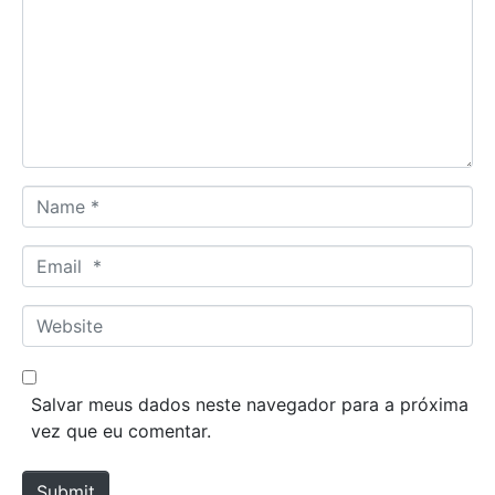
m
m
e
n
t
*
N
a
m
E
e
m
*
a
W
i
e
l
b
*
s
Salvar meus dados neste navegador para a próxima
i
vez que eu comentar.
t
e
Submit