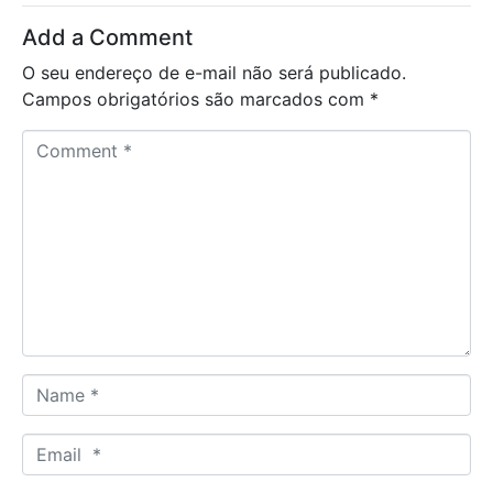
Add a Comment
O seu endereço de e-mail não será publicado.
Campos obrigatórios são marcados com
*
C
o
m
m
e
n
t
*
N
a
m
E
e
m
*