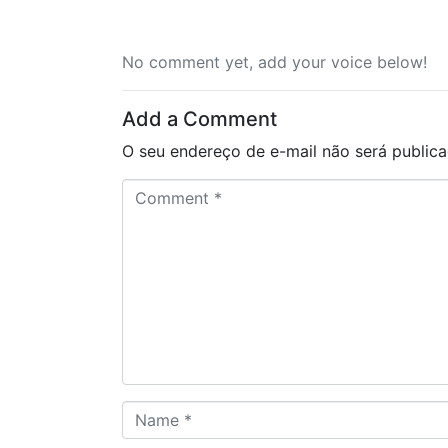
No comment yet, add your voice below!
Add a Comment
O seu endereço de e-mail não será publica
C
o
m
m
e
n
t
*
N
a