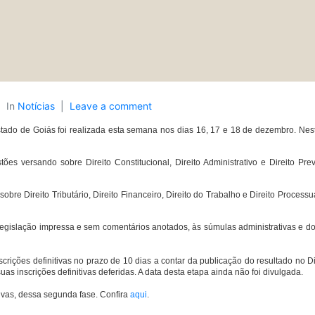
In
Notícias
Leave a comment
ado de Goiás foi realizada esta semana nos dias 16, 17 e 18 de dezembro. Nesta
stões versando sobre Direito Constitucional, Direito Administrativo e Direito Pr
bre Direito Tributário, Direito Financeiro, Direito do Trabalho e Direito Process
 legislação impressa e sem comentários anotados, às súmulas administrativas e do
rições definitivas no prazo de 10 dias a contar da publicação do resultado no Diá
as inscrições definitivas deferidas. A data desta etapa ainda não foi divulgada.
ivas, dessa segunda fase. Confira
aqui
.