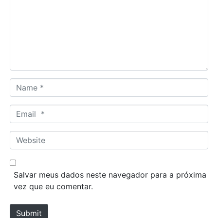
m
e
n
t
*
N
a
m
E
e
m
*
a
W
i
e
l
b
*
s
Salvar meus dados neste navegador para a próxima
i
vez que eu comentar.
t
e
Submit