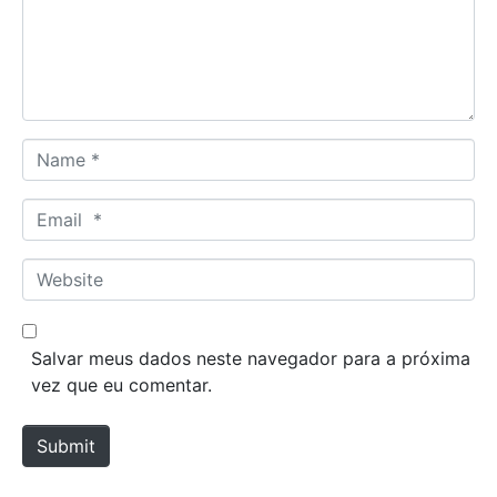
e
n
t
*
N
a
m
E
e
m
*
a
W
i
e
l
b
*
s
Salvar meus dados neste navegador para a próxima
i
vez que eu comentar.
t
e
Submit