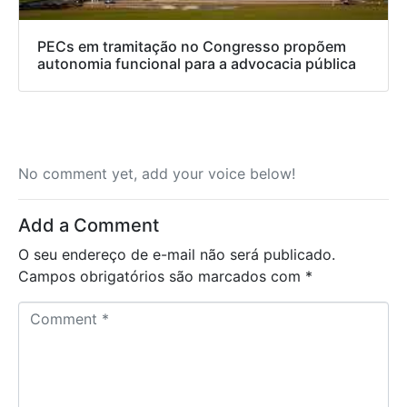
PECs em tramitação no Congresso propõem
autonomia funcional para a advocacia pública
No comment yet, add your voice below!
Add a Comment
O seu endereço de e-mail não será publicado.
Campos obrigatórios são marcados com
*
C
o
m
m
e