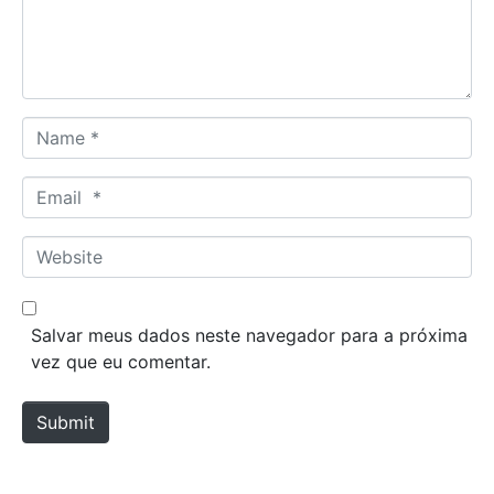
n
t
*
N
a
m
E
e
m
*
a
W
i
e
l
b
*
s
Salvar meus dados neste navegador para a próxima
i
vez que eu comentar.
t
e
Submit