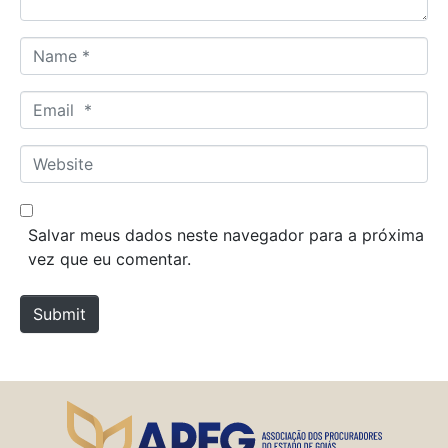
N
a
m
E
e
m
*
a
W
i
e
l
b
*
s
Salvar meus dados neste navegador para a próxima
i
vez que eu comentar.
t
e
Submit