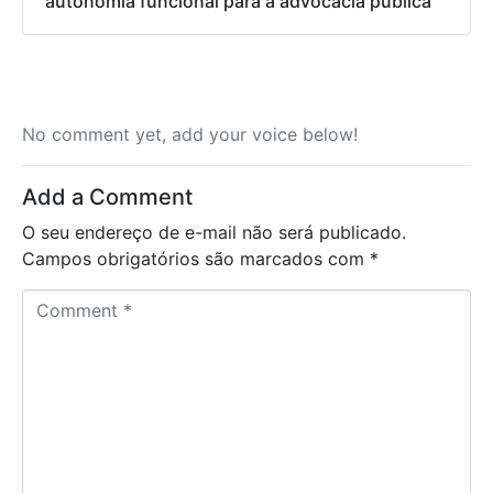
autonomia funcional para a advocacia pública
No comment yet, add your voice below!
Add a Comment
O seu endereço de e-mail não será publicado.
Campos obrigatórios são marcados com
*
C
o
m
m
e
n
t
*