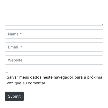
e
n
t
*
N
a
m
E
e
m
*
a
W
i
e
l
b
*
s
Salvar meus dados neste navegador para a próxima
i
vez que eu comentar.
t
e
Submit