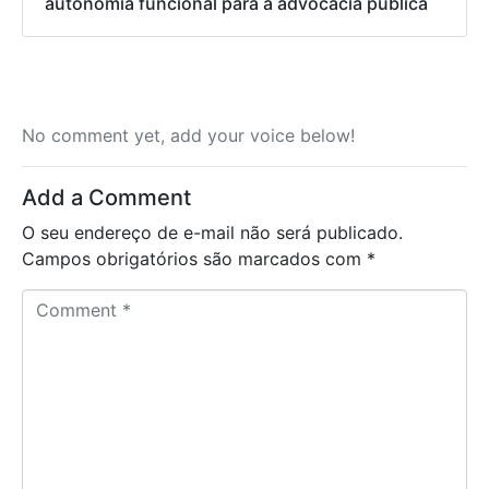
autonomia funcional para a advocacia pública
No comment yet, add your voice below!
Add a Comment
O seu endereço de e-mail não será publicado.
Campos obrigatórios são marcados com
*
C
o
m
m
e
n
t
*