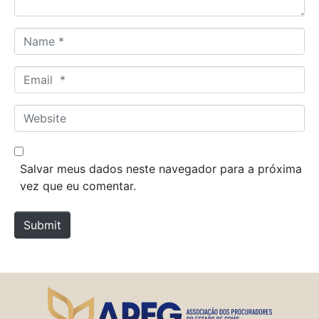
N
a
m
E
e
m
*
a
W
i
e
l
b
*
s
Salvar meus dados neste navegador para a próxima
i
vez que eu comentar.
t
e
Submit