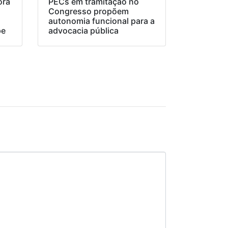
ora
PECs em tramitação no
Congresso propõem
o
autonomia funcional para a
pe
advocacia pública