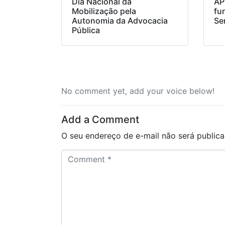
Dia Nacional da
AP
Mobilização pela
fu
Autonomia da Advocacia
Se
Pública
No comment yet, add your voice below!
Add a Comment
O seu endereço de e-mail não será publica
C
o
m
m
e
n