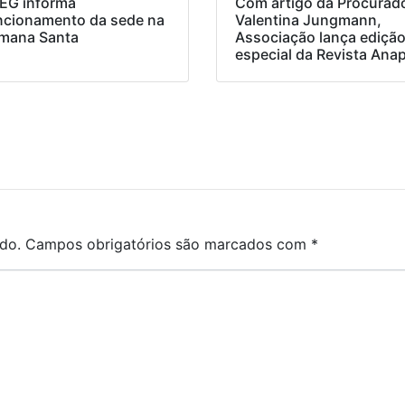
EG informa
Com artigo da Procurad
ncionamento da sede na
Valentina Jungmann,
mana Santa
Associação lança ediçã
especial da Revista Ana
do.
Campos obrigatórios são marcados com
*