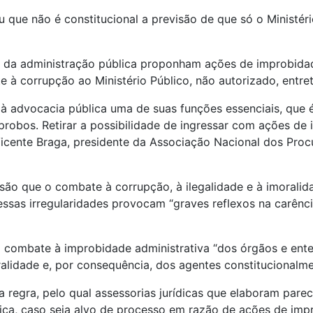
 que não é constitucional a previsão de que só o Ministéri
s da administração pública proponham ações de improbidad
à corrupção ao Ministério Público, não autorizado, entreta
à advocacia pública uma de suas funções essenciais, que é 
robos. Retirar a possibilidade de ingressar com ações de 
Vicente Braga, presidente da Associação Nacional dos Proc
isão que o combate à corrupção, à ilegalidade e à imoralid
essas irregularidades provocam “graves reflexos na carên
no combate à improbidade administrativa “dos órgãos e ent
alidade e, por consequência, dos agentes constitucionalm
egra, pelo qual assessorias jurídicas que elaboram parec
iça, caso seja alvo de processo em razão de ações de imp