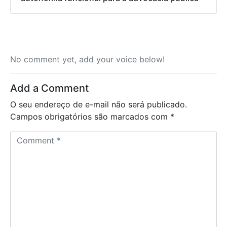
No comment yet, add your voice below!
Add a Comment
O seu endereço de e-mail não será publicado.
Campos obrigatórios são marcados com
*
C
o
m
m
e
n
t
*