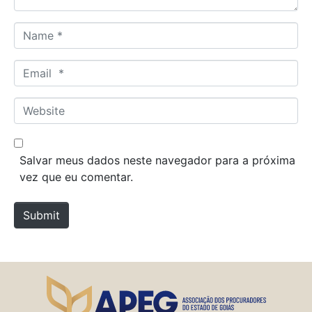
N
a
m
E
e
m
*
a
W
i
e
l
b
*
s
Salvar meus dados neste navegador para a próxima
i
vez que eu comentar.
t
e
Submit