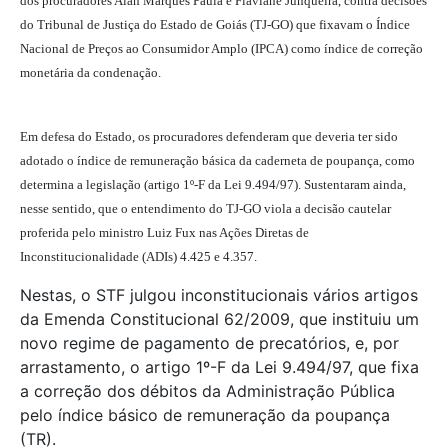
dos procuradores Alan Marques Paula e Flaviane Junqueira, contra decisões
do Tribunal de Justiça do Estado de Goiás (TJ-GO) que fixavam o Índice
Nacional de Preços ao Consumidor Amplo (IPCA) como índice de correção
monetária da condenação.
Em defesa do Estado, os procuradores defenderam que deveria ter sido
adotado o índice de remuneração básica da caderneta de poupança, como
determina a legislação (artigo 1º-F da Lei 9.494/97). Sustentaram ainda,
nesse sentido, que o entendimento do TJ-GO viola a decisão cautelar
proferida pelo ministro Luiz Fux nas Ações Diretas de
Inconstitucionalidade (ADIs) 4.425 e 4.357.
Nestas, o STF julgou inconstitucionais vários artigos
da Emenda Constitucional 62/2009, que instituiu um
novo regime de pagamento de precatórios, e, por
arrastamento, o artigo 1º-F da Lei 9.494/97, que fixa
a correção dos débitos da Administração Pública
pelo índice básico de remuneração da poupança
(TR).