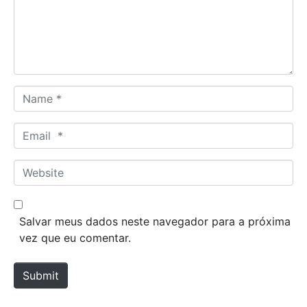
e
n
t
*
N
a
m
E
e
m
*
a
W
i
e
l
b
*
s
Salvar meus dados neste navegador para a próxima
i
vez que eu comentar.
t
e
Submit