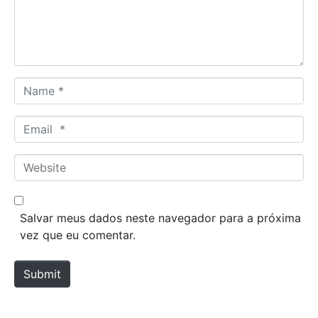
n
t
*
N
a
m
E
e
m
*
a
W
i
e
l
b
*
s
Salvar meus dados neste navegador para a próxima
i
vez que eu comentar.
t
e
Submit