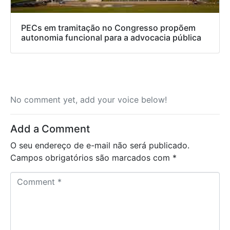
PECs em tramitação no Congresso propõem
autonomia funcional para a advocacia pública
No comment yet, add your voice below!
Add a Comment
O seu endereço de e-mail não será publicado.
Campos obrigatórios são marcados com
*
C
o
m
m
e