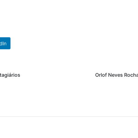
dIn
tagiários
Orlof Neves Roch