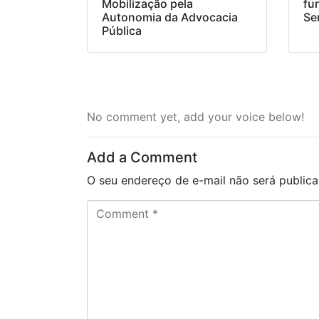
Mobilização pela
fu
Autonomia da Advocacia
Se
Pública
No comment yet, add your voice below!
Add a Comment
O seu endereço de e-mail não será publica
C
o
m
m
e
n
t