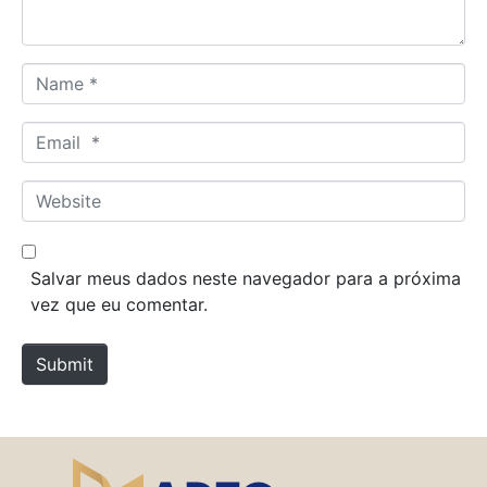
*
N
a
m
E
e
m
*
a
W
i
e
l
b
*
s
Salvar meus dados neste navegador para a próxima
i
vez que eu comentar.
t
e
Submit