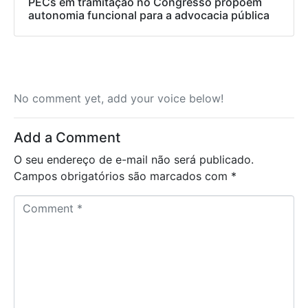
PECs em tramitação no Congresso propõem
autonomia funcional para a advocacia pública
No comment yet, add your voice below!
Add a Comment
O seu endereço de e-mail não será publicado.
Campos obrigatórios são marcados com
*
C
o
m
m
e
n
t