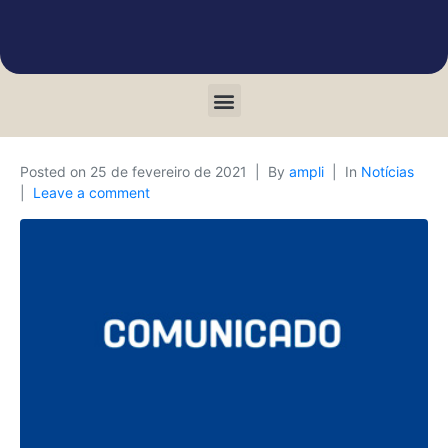
Posted on
25 de fevereiro de 2021
By
ampli
In
Notícias
Leave a comment