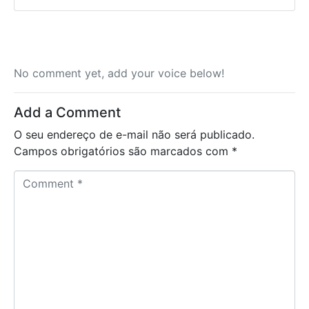
No comment yet, add your voice below!
Add a Comment
O seu endereço de e-mail não será publicado.
Campos obrigatórios são marcados com
*
C
o
m
m
e
n
t
*