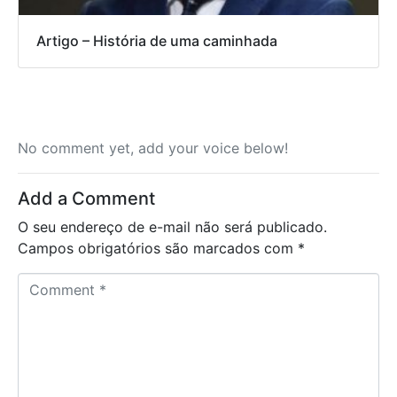
Artigo – História de uma caminhada
No comment yet, add your voice below!
Add a Comment
O seu endereço de e-mail não será publicado.
Campos obrigatórios são marcados com
*
C
o
m
m
e
n