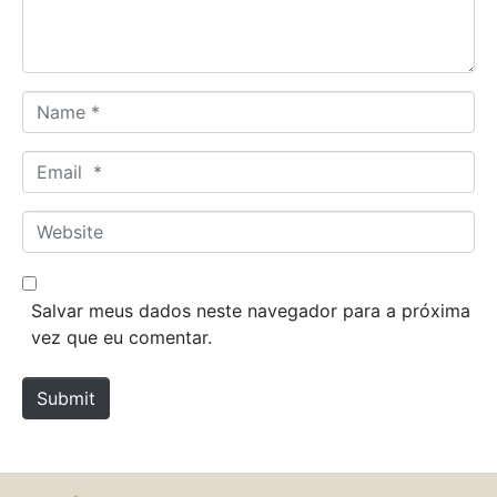
t
*
N
a
m
E
e
m
*
a
W
i
e
l
b
*
s
Salvar meus dados neste navegador para a próxima
i
vez que eu comentar.
t
e
Submit