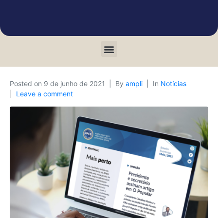
Posted on
9 de junho de 2021
By
ampli
In
Notícias
Leave a comment