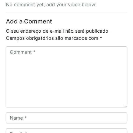
No comment yet, add your voice below!
Add a Comment
O seu endereço de e-mail não será publicado.
Campos obrigatórios são marcados com
*
C
o
m
m
e
n
t
*
N
a
m
E