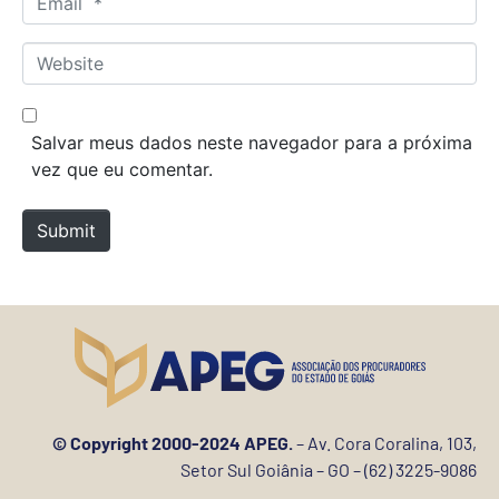
e
m
*
a
W
i
e
l
b
*
s
Salvar meus dados neste navegador para a próxima
i
vez que eu comentar.
t
e
Submit
© Copyright 2000-2024 APEG.
– Av. Cora Coralina, 103,
Setor Sul Goiânia – GO – (62) 3225-9086