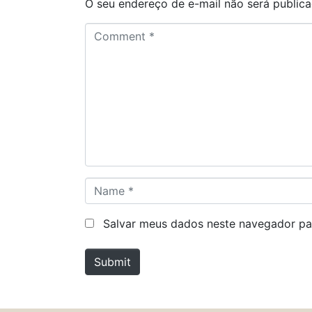
O seu endereço de e-mail não será publica
C
o
m
m
e
n
t
*
N
a
m
Salvar meus dados neste navegador pa
e
*
Submit