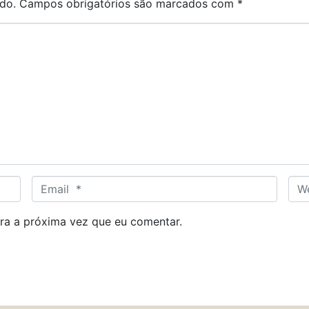
do.
Campos obrigatórios são marcados com
*
E
W
m
e
a
b
ra a próxima vez que eu comentar.
i
s
l
i
*
t
e