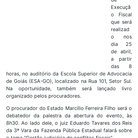
Execuçã
o Fiscal
que será
realizad
o nos
dia 25
de abril,
a partir
das 8
horas, no auditório da Escola Superior de Advocacia
de Goiás (ESA-GO), localizado na Rua 101, Setor Sul.
Na oportunidade, também será lançado livro
organizado pelos procuradores.
O procurador do Estado Marcílio Ferreira Filho será o
debatedor da palestra da abertura do evento, às
8h30. Ao lado dele, o juiz Eduardo Tavares dos Reis
da 3ª Vara da Fazenda Pública Estadual falará sobre
o tema “Gestão judiciária de conflitos fiscais”.