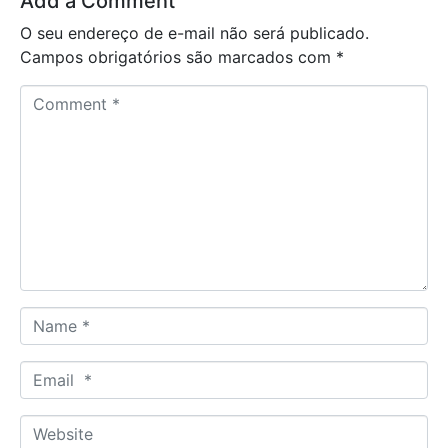
Add a Comment
O seu endereço de e-mail não será publicado.
Campos obrigatórios são marcados com
*
C
o
m
m
e
n
t
*
N
a
m
E
e
m
*
a
W
i