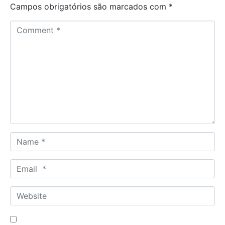
Campos obrigatórios são marcados com
*
C
o
m
m
e
n
t
*
N
a
m
E
e
m
*
a
W
i
e
l
b