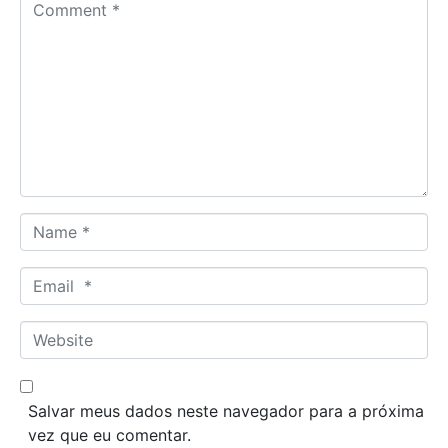
C
o
m
m
e
n
t
*
N
a
m
E
e
m
*
a
W
i
e
l
b
*
s
Salvar meus dados neste navegador para a próxima
i
vez que eu comentar.