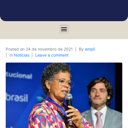
Posted on
24 de novembro de 2021
By
ampli
In
Notícias
Leave a comment