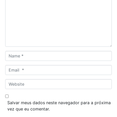
o
m
m
e
n
t
*
N
a
m
E
e
m
*
a
W
i
e
l
b
*
s
Salvar meus dados neste navegador para a próxima
i
vez que eu comentar.
t