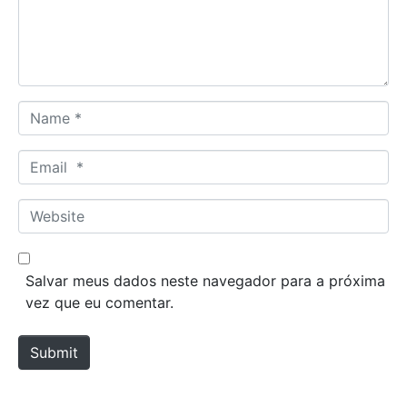
n
t
*
N
a
m
E
e
m
*
a
W
i
e
l
b
*
s
Salvar meus dados neste navegador para a próxima
i
vez que eu comentar.
t
e
Submit