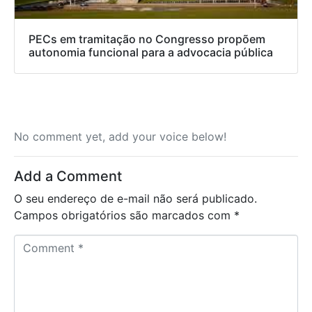
PECs em tramitação no Congresso propõem
autonomia funcional para a advocacia pública
No comment yet, add your voice below!
Add a Comment
O seu endereço de e-mail não será publicado.
Campos obrigatórios são marcados com
*
C
o
m
m
e