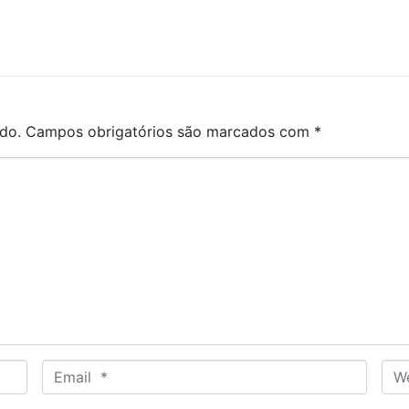
do.
Campos obrigatórios são marcados com
*
E
W
m
e