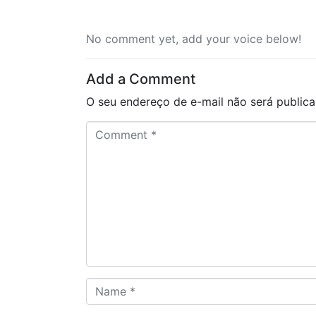
No comment yet, add your voice below!
Add a Comment
O seu endereço de e-mail não será publica
C
o
m
m
e
n
t
*
N
a