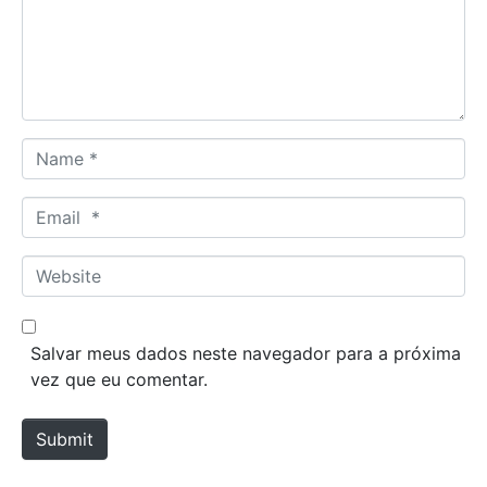
e
n
t
*
N
a
m
E
e
m
*
a
W
i
e
l
b
*
s
Salvar meus dados neste navegador para a próxima
i
vez que eu comentar.
t
e
Submit