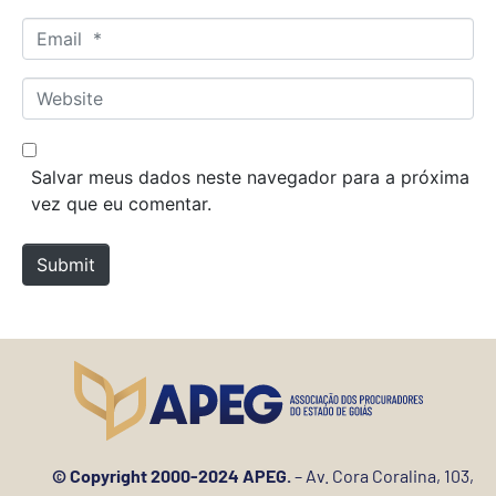
m
E
e
m
*
a
W
i
e
l
b
*
s
Salvar meus dados neste navegador para a próxima
i
vez que eu comentar.
t
e
Submit
© Copyright 2000-2024 APEG.
– Av. Cora Coralina, 103,