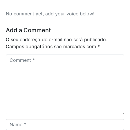
No comment yet, add your voice below!
Add a Comment
O seu endereço de e-mail não será publicado.
Campos obrigatórios são marcados com
*
C
o
m
m
e
n
t
*
N
a