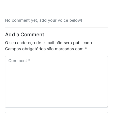
No comment yet, add your voice below!
Add a Comment
O seu endereço de e-mail não será publicado.
Campos obrigatórios são marcados com
*
C
o
m
m
e
n
t
*