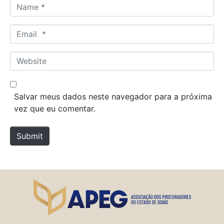
N
a
m
E
e
m
*
a
W
i
e
l
b
*
s
Salvar meus dados neste navegador para a próxima
i
vez que eu comentar.
t
e
Submit