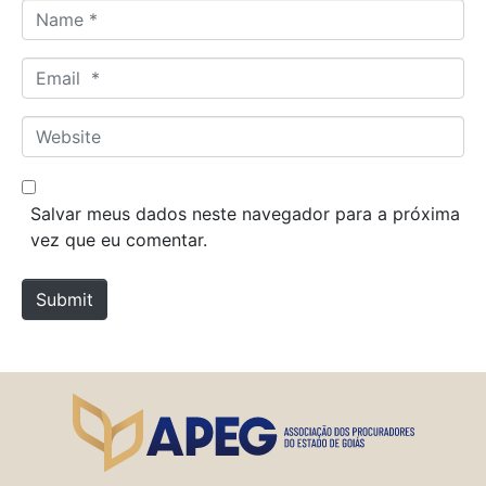
N
a
m
E
e
m
*
a
W
i
e
l
b
*
s
Salvar meus dados neste navegador para a próxima
i
vez que eu comentar.
t
e
Submit