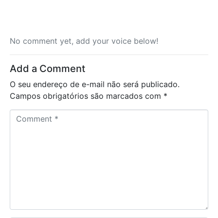
No comment yet, add your voice below!
Add a Comment
O seu endereço de e-mail não será publicado.
Campos obrigatórios são marcados com
*
C
o
m
m
e
n
t
*