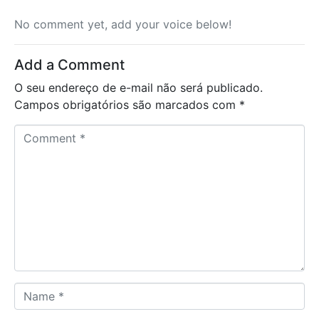
No comment yet, add your voice below!
Add a Comment
O seu endereço de e-mail não será publicado.
Campos obrigatórios são marcados com
*
C
o
m
m
e
n
t
*
N
a