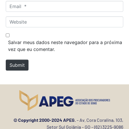
m
E
e
m
*
a
W
i
e
l
b
*
s
Salvar meus dados neste navegador para a próxima
i
vez que eu comentar.
t
e
Submit
© Copyright 2000-2024 APEG.
– Av. Cora Coralina, 103,
Setor Sul Goiânia – GO – (62) 3225-9086