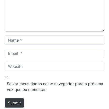
m
e
n
t
*
N
a
m
E
e
m
*
a
W
i
e
l
b
*
s
Salvar meus dados neste navegador para a próxima
i
vez que eu comentar.
t
e
Submit