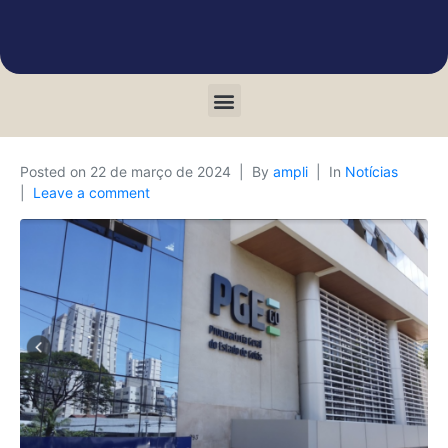
Posted on
22 de março de 2024
By
ampli
In
Notícias
Leave a comment