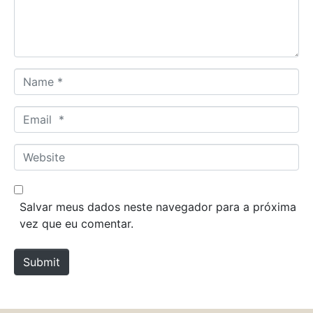
n
t
*
N
a
m
E
e
m
*
a
W
i
e
l
b
*
s
Salvar meus dados neste navegador para a próxima
i
vez que eu comentar.
t
e
Submit