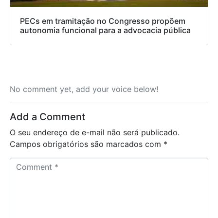
PECs em tramitação no Congresso propõem
autonomia funcional para a advocacia pública
No comment yet, add your voice below!
Add a Comment
O seu endereço de e-mail não será publicado.
Campos obrigatórios são marcados com
*
C
o
m
m
e