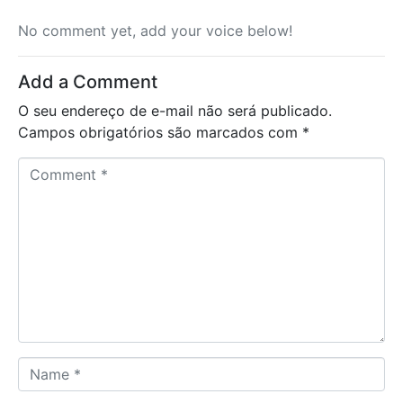
No comment yet, add your voice below!
Add a Comment
O seu endereço de e-mail não será publicado.
Campos obrigatórios são marcados com
*
C
o
m
m
e
n
t
*
N
a