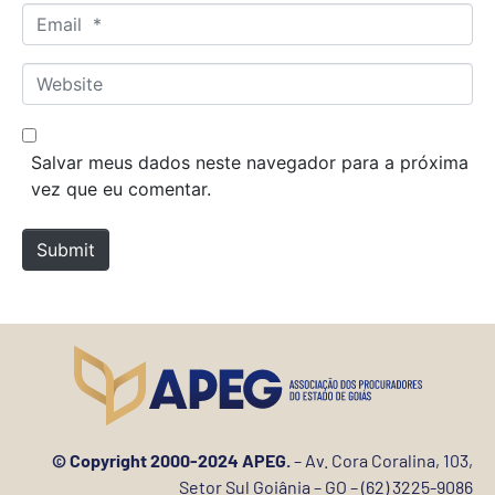
m
E
e
m
*
a
W
i
e
l
b
*
s
Salvar meus dados neste navegador para a próxima
i
vez que eu comentar.
t
e
Submit
© Copyright 2000-2024 APEG.
– Av. Cora Coralina, 103,
Setor Sul Goiânia – GO – (62) 3225-9086