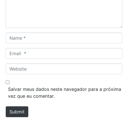
n
t
*
N
a
m
E
e
m
*
a
W
i
e
l
b
*
s
Salvar meus dados neste navegador para a próxima
i
vez que eu comentar.
t
e
Submit