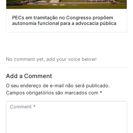
PECs em tramitação no Congresso propõem
autonomia funcional para a advocacia pública
No comment yet, add your voice below!
Add a Comment
O seu endereço de e-mail não será publicado.
Campos obrigatórios são marcados com
*
C
o
m
m
e