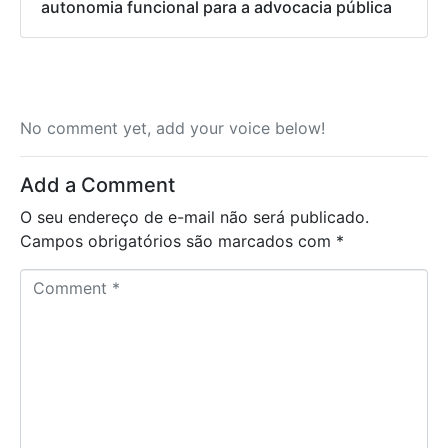
autonomia funcional para a advocacia pública
No comment yet, add your voice below!
Add a Comment
O seu endereço de e-mail não será publicado.
Campos obrigatórios são marcados com
*
C
o
m
m
e
n
t