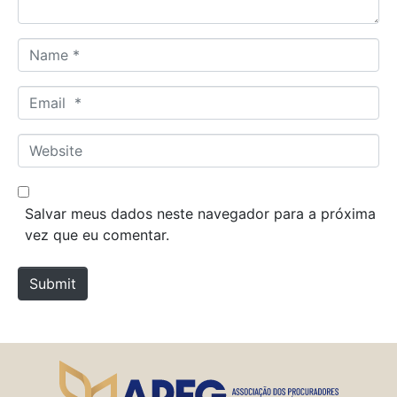
*
N
a
m
E
e
m
*
a
W
i
e
l
b
*
s
Salvar meus dados neste navegador para a próxima
i
vez que eu comentar.
t
e
Submit