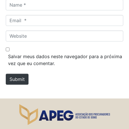
N
a
m
E
e
m
*
a
W
i
e
l
b
*
s
Salvar meus dados neste navegador para a próxima
i
vez que eu comentar.
t
e
Submit