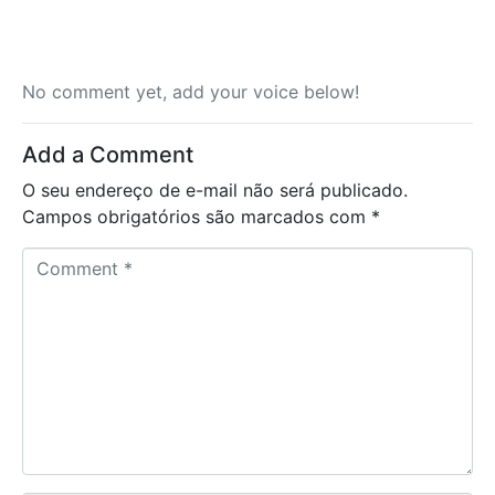
No comment yet, add your voice below!
Add a Comment
O seu endereço de e-mail não será publicado.
Campos obrigatórios são marcados com
*
C
o
m
m
e
n
t
*