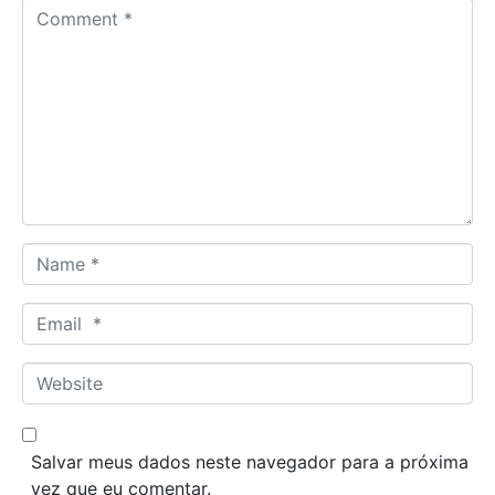
C
o
m
m
e
n
t
*
N
a
m
E
e
m
*
a
W
i
e
l
b
*
s
Salvar meus dados neste navegador para a próxima
i
vez que eu comentar.