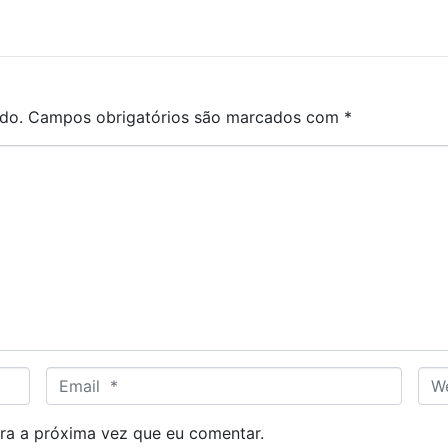
do.
Campos obrigatórios são marcados com
*
E
W
m
e
a
b
ra a próxima vez que eu comentar.