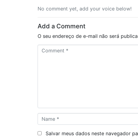
No comment yet, add your voice below!
Add a Comment
O seu endereço de e-mail não será publica
C
o
m
m
e
n
t
*
N
a
m
Salvar meus dados neste navegador pa