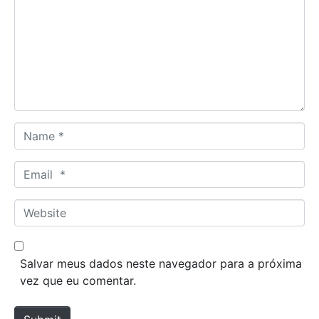
m
m
e
n
t
*
N
a
m
E
e
m
*
a
W
i
e
l
b
*
s
Salvar meus dados neste navegador para a próxima
i
vez que eu comentar.
t
e